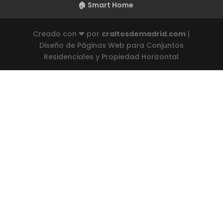
🏠 Smart Home
Creado con ❤ por
craltosdemadrid.com
|
Diseño de Páginas Web para Conjuntos
Residenciales y Propiedad Horizontal