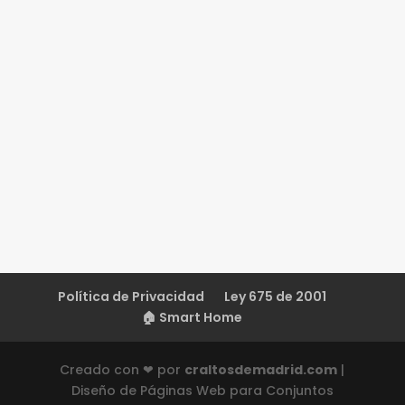
Política de Privacidad
Ley 675 de 2001
🏠 Smart Home
Creado con ❤ por
craltosdemadrid.com
|
Diseño de Páginas Web para Conjuntos