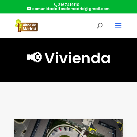
3167419110
comunidadaltosdemadrid@gmail.com
📢 Vivienda