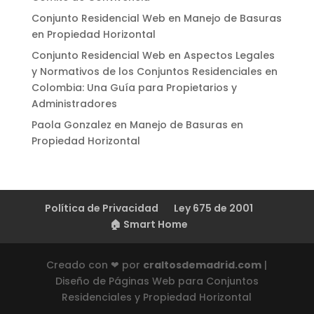
Conjunto Residencial Web
en
Manejo de Basuras
en Propiedad Horizontal
Conjunto Residencial Web
en
Aspectos Legales
y Normativos de los Conjuntos Residenciales en
Colombia: Una Guía para Propietarios y
Administradores
Paola Gonzalez
en
Manejo de Basuras en
Propiedad Horizontal
Política de Privacidad
Ley 675 de 2001
🏠 Smart Home
Creado con ❤ por
craltosdemadrid.com
|
Diseño de Páginas Web para Conjuntos
Residenciales y Propiedad Horizontal