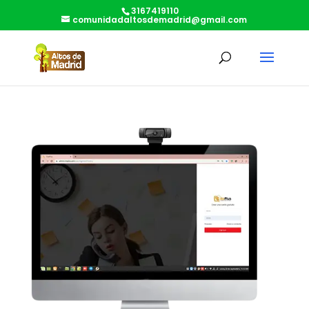
3167419110
comunidadaltosdemadrid@gmail.com