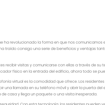
que ha revolucionado la forma en que nos comunicamos en 
a traído consigo una serie de beneficios y ventajas tan
tes recibir visitas y comunicarse con ellas a través de su t
cador físico en la entrada del edificio, ahora todo se pu
tofonía virtual es la comodidad que ofrece. Los residente
bir una llamada en su teléfono móvil y abrir la puerta del 
 de casa y llega un paquete o una visita inesperada.
a seguridad. Con esta tecnología, los residentes pueden ve