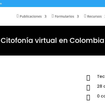
om
Publicaciones
Formularios
Recursos
Citofonía virtual en Colombia
Tec

28 

0 c
