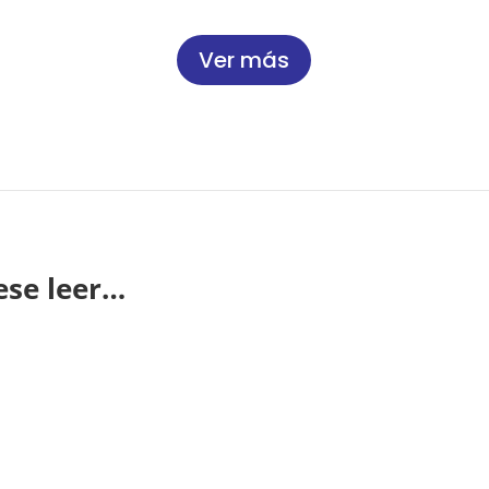
Ver más
ese leer…
ominio! Desde resolver dudas hasta organizar actividades, ¡la vi