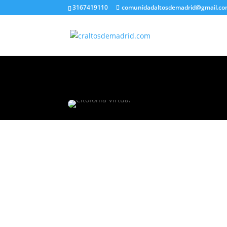
3167419110
comunidadaltosdemadrid@gmail.c