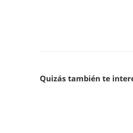
Quizás también te inter
Conjunto Residencial Web
¡Descubre cómo Chat GPT transforma tu cond