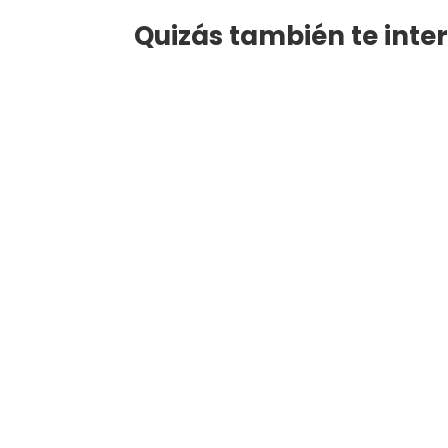
Quizás también te inte
Conjunto Residencial Web
¡Descubre cómo Chat GPT transforma tu cond
Conjunto Residencial Web
Introducción En la era digital en la que vi