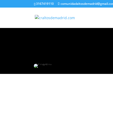
3167419110
comunidadaltosdemadrid@gmail.c