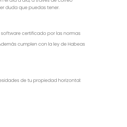
el día a día, a través de correo
ier duda que puedas tener.
 software certificado por las normas
). Además cumplen con la ley de Habeas
esidades de tu propiedad horizontal: