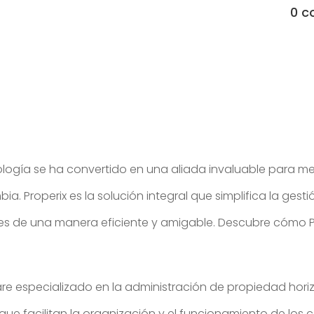
0 c
ogía se ha convertido en una aliada invaluable para mej
ia. Properix es la solución integral que simplifica la ge
ntes de una manera eficiente y amigable. Descubre cómo P
are especializado en la administración de propiedad hor
e facilitan la organización y el funcionamiento de los c