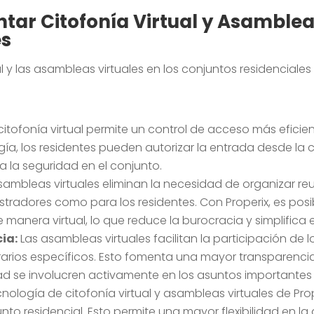
tar Citofonía Virtual y Asambleas
es
l y las asambleas virtuales en los conjuntos residenciales
citofonía virtual permite un control de acceso más eficie
ía, los residentes pueden autorizar la entrada desde la 
 la seguridad en el conjunto.
sambleas virtuales eliminan la necesidad de organizar reu
tradores como para los residentes. Con Properix, es posibl
manera virtual, lo que reduce la burocracia y simplifica 
ia:
Las asambleas virtuales facilitan la participación de l
rarios específicos. Esto fomenta una mayor transparenci
 se involucren activamente en los asuntos importantes 
nología de citofonía virtual y asambleas virtuales de Pr
o residencial. Esto permite una mayor flexibilidad en la 