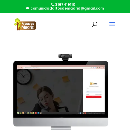
3167419110
comunidadaltosdemadrid@gmail.com